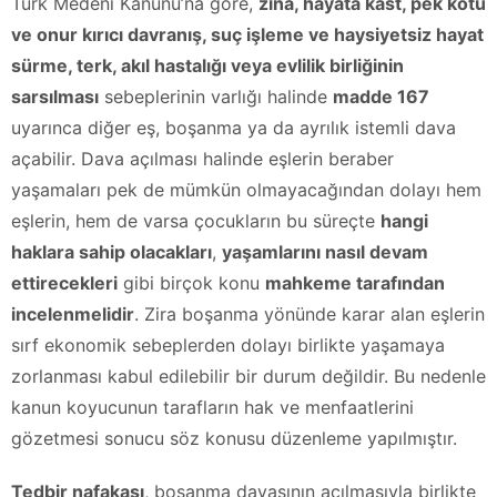
Türk Medeni Kanunu’na göre,
zina, hayata kast, pek kötü
ve onur kırıcı davranış, suç işleme ve haysiyetsiz hayat
sürme, terk, akıl hastalığı veya evlilik birliğinin
sarsılması
sebeplerinin varlığı halinde
madde 167
uyarınca diğer eş, boşanma ya da ayrılık istemli dava
açabilir. Dava açılması halinde eşlerin beraber
yaşamaları pek de mümkün olmayacağından dolayı hem
eşlerin, hem de varsa çocukların bu süreçte
hangi
haklara sahip olacakları
,
yaşamlarını nasıl devam
ettirecekleri
gibi birçok konu
mahkeme tarafından
incelenmelidir
. Zira boşanma yönünde karar alan eşlerin
sırf ekonomik sebeplerden dolayı birlikte yaşamaya
zorlanması kabul edilebilir bir durum değildir. Bu nedenle
kanun koyucunun tarafların hak ve menfaatlerini
gözetmesi sonucu söz konusu düzenleme yapılmıştır.
Tedbir nafakası
, boşanma davasının açılmasıyla birlikte