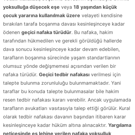
yoksulluğa düşecek eşe
veya
18 yaşından küçük
çocuk yararına kullanılmak üzere
velayeti kendisine
bırakılan tarafa boşanma davası kesinleşinceye kadar
ödenen
geçici nafaka türüdür
. Bu nafaka, hakim
tarafından hükmedilen ve gerekli görüldüğü hallerde
dava sonucu kesinleşinceye kadar devam edebilen,
tarafların boşanma sürecinde yaşam standartlarının
olumsuz yönde değişmemesi açısından verilen bir
nafaka türüdür.
Geçici tedbir nafakası
verilmesi için
talepte bulunma zorunluluğu bulunmamaktadır. Yani
taraflar bu konuda talepte bulunmasalar bile hakim
resen tedbir nafakası kararı verebilir. Ancak uygulamada
tarafların avukatları vasıtasıyla talep ettiği görülür. Kural
olarak tedbir nafakası davanın başından itibaren karar
kesinleşinceye kadar hüküm altına alınacaktır.
Yargılama
neticesinde eş lehine verilen nafaka yoksulluk