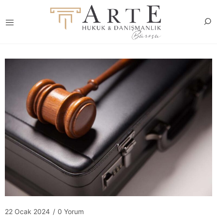
22 Ocak 2024
/
0 Yorum