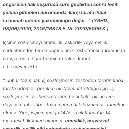
öngörülen hak düşürücü süre geçtikten sonra fesih
yoluna gitmeleri durumunda, karşı tarafa ihbar
tazminatı ödeme yükümlülüğü doğar
…” (
Y9HD.,
08/06/2020, 2016/16373 E. Ve 2020/5009 K.)
İşçinin sözleşmeyi emeklilik, askerlik veya evlilik
nedenlerinden birine bağlı olarak feshetmesi durumunda
da işverenin ihbar tazminatı talebi kabul
edilemeyecektir.
“…İhbar tazminatı iş sözleşmesini fesheden tarafın karşı
tarafa ödemesi gereken bir tazminat olduğu için, iş
sözleşmesini fesheden tarafın feshi haklı bir nedene
dayansa dahi, ihbar tazminatına hak kazanması mümkün
olmaz. Yine, işçinin mülga 1475 sayılı Kanun’un 14.
maddesi hükümleri uyarınca
emeklilik, muvazzaf
askerlik, evlilik gibi sebeplerle iş sözleşmesini